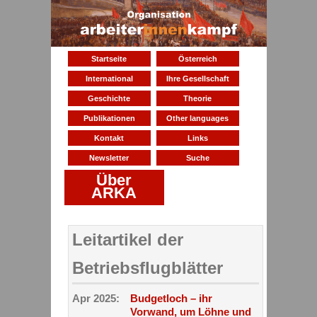
Startseite
Österreich
International
Ihre Gesellschaft
Geschichte
Theorie
Publikationen
Other languages
Kontakt
Links
Newsletter
Suche
Über
ARKA
Leitartikel der
Betriebsflugblätter
Apr 2025:
Budgetloch – ihr
Vorwand, um Löhne und