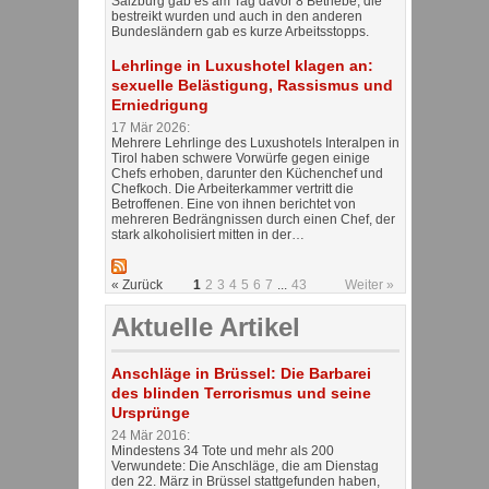
Salzburg gab es am Tag davor 8 Betriebe, die
bestreikt wurden und auch in den anderen
Bundesländern gab es kurze Arbeitsstopps.
Lehrlinge in Luxushotel klagen an:
sexuelle Belästigung, Rassismus und
Erniedrigung
17 Mär 2026:
Mehrere Lehrlinge des Luxushotels Interalpen in
Tirol haben schwere Vorwürfe gegen einige
Chefs erhoben, darunter den Küchenchef und
Chefkoch. Die Arbeiterkammer vertritt die
Betroffenen. Eine von ihnen berichtet von
mehreren Bedrängnissen durch einen Chef, der
stark alkoholisiert mitten in der…
« Zurück
1
2
3
4
5
6
7
...
43
Weiter »
Aktuelle Artikel
Anschläge in Brüssel: Die Barbarei
des blinden Terrorismus und seine
Ursprünge
24 Mär 2016:
Mindestens 34 Tote und mehr als 200
Verwundete: Die Anschläge, die am Dienstag
den 22. März in Brüssel stattgefunden haben,