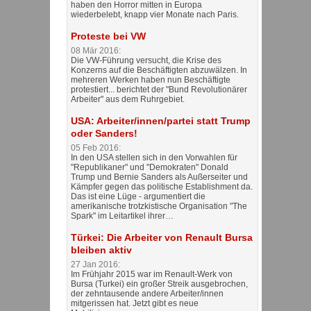
haben den Horror mitten in Europa
wiederbelebt, knapp vier Monate nach Paris.
Proteste bei VW
08 Mär 2016:
Die VW-Führung versucht, die Krise des
Konzerns auf die Beschäftigten abzuwälzen. In
mehreren Werken haben nun Beschäftigte
protestiert... berichtet der "Bund Revolutionärer
Arbeiter" aus dem Ruhrgebiet.
USA: Arbeiter/innen/partei statt Trump
oder Sanders!
05 Feb 2016:
In den USA stellen sich in den Vorwahlen für
"Republikaner" und "Demokraten" Donald
Trump und Bernie Sanders als Außerseiter und
Kämpfer gegen das politische Establishment da.
Das ist eine Lüge - argumentiert die
amerikanische trotzkistische Organisation "The
Spark" im Leitartikel ihrer…
Türkei: Die Arbeiter von Renault Bursa
bleiben aktiv
27 Jan 2016:
Im Frühjahr 2015 war im Renault-Werk von
Bursa (Turkei) ein großer Streik ausgebrochen,
der zehntausende andere Arbeiter/innen
mitgerissen hat. Jetzt gibt es neue