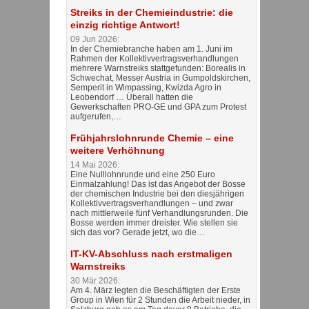
Streiks in der Chemieindustrie: die
einzig richtige Antwort!
09 Jun 2026:
In der Chemiebranche haben am 1. Juni im
Rahmen der Kollektivvertragsverhandlungen
mehrere Warnstreiks stattgefunden: Borealis in
Schwechat, Messer Austria in Gumpoldskirchen,
Semperit in Wimpassing, Kwizda Agro in
Leobendorf … Überall hatten die
Gewerkschaften PRO-GE und GPA zum Protest
aufgerufen,…
Frühjahrslohnrunde Chemie – eine
weitere Verhöhnung
14 Mai 2026:
Eine Nulllohnrunde und eine 250 Euro
Einmalzahlung! Das ist das Angebot der Bosse
der chemischen Industrie bei den diesjährigen
Kollektivvertragsverhandlungen – und zwar
nach mittlerweile fünf Verhandlungsrunden. Die
Bosse werden immer dreister. Wie stellen sie
sich das vor? Gerade jetzt, wo die…
IT-KV-Abschluss nach erstmaligen
Warnstreiks
30 Mär 2026:
Am 4. März legten die Beschäftigten der Erste
Group in Wien für 2 Stunden die Arbeit nieder, in