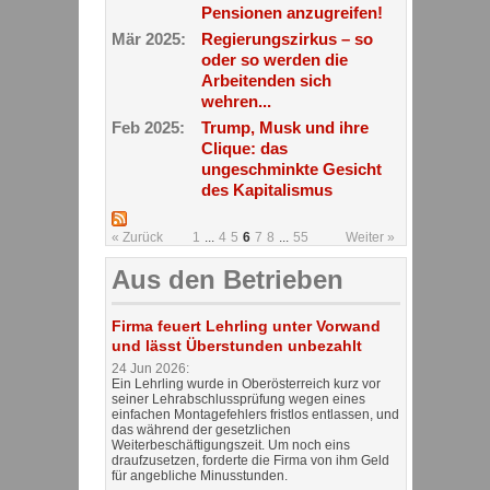
Pensionen anzugreifen!
Mär 2025:
Regierungszirkus – so
oder so werden die
Arbeitenden sich
wehren...
Feb 2025:
Trump, Musk und ihre
Clique: das
ungeschminkte Gesicht
des Kapitalismus
« Zurück
1
...
4
5
6
7
8
...
55
Weiter »
Aus den Betrieben
Firma feuert Lehrling unter Vorwand
und lässt Überstunden unbezahlt
24 Jun 2026:
Ein Lehrling wurde in Oberösterreich kurz vor
seiner Lehrabschlussprüfung wegen eines
einfachen Montagefehlers fristlos entlassen, und
das während der gesetzlichen
Weiterbeschäftigungszeit. Um noch eins
draufzusetzen, forderte die Firma von ihm Geld
für angebliche Minusstunden.