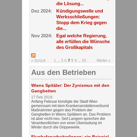
die Lösung...
Dez 2024:
Kündigungswelle und
Werksschließungen:
Stopp dem Krieg gegen
die...
Nov 2024:
Egal welche Regierung,
alle erfüllen die Wünsche
des Großkapitals
« Zurück
1
...
5
6
7
8
9
...
55
Weiter »
Aus den Betrieben
Wiens Spitäler: Der Zynismus mit den
Gangbetten
17 Feb 2018:
Anfang Februar kündigte die Stadt Wien
gemeinsam mit dem Krankenanstaltenverbund
Maßnahmen gegen das Problem der
Gangbetten in Wiens Spitälern an. Das Problem
ist aber nicht neu. Seit Langem sprechen die
Verantwortlichen von einer Überlastung im
Winter durch die Grippewelle.
Flughafenarbeiter/innen: ein Beispiel