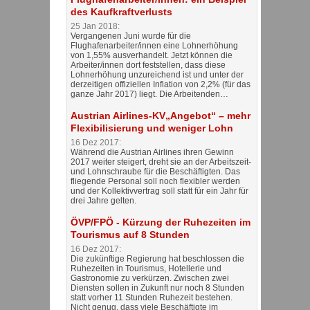
des Kaufkraftverlusts
25 Jan 2018:
Vergangenen Juni wurde für die
Flughafenarbeiter/innen eine Lohnerhöhung
von 1,55% ausverhandelt. Jetzt können die
Arbeiter/innen dort feststellen, dass diese
Lohnerhöhung unzureichend ist und unter der
derzeitigen offiziellen Inflation von 2,2% (für das
ganze Jahr 2017) liegt. Die Arbeitenden…
Austrian Airlines-KV„Angebot“ – mehr
Flexibilisierung und weniger Lohn
16 Dez 2017:
Während die Austrian Airlines ihren Gewinn
2017 weiter steigert, dreht sie an der Arbeitszeit-
und Lohnschraube für die Beschäftigten. Das
fliegende Personal soll noch flexibler werden
und der Kollektivvertrag soll statt für ein Jahr für
drei Jahre gelten.
ÖVP/FPÖ - Kürzung der Ruhezeiten im
Tourismus auf 8 Stunden
16 Dez 2017:
Die zukünftige Regierung hat beschlossen die
Ruhezeiten in Tourismus, Hotellerie und
Gastronomie zu verkürzen. Zwischen zwei
Diensten sollen in Zukunft nur noch 8 Stunden
statt vorher 11 Stunden Ruhezeit bestehen.
Nicht genug, dass viele Beschäftigte im