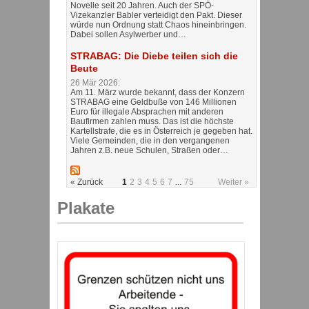
Novelle seit 20 Jahren. Auch der SPÖ-
Vizekanzler Babler verteidigt den Pakt. Dieser
würde nun Ordnung statt Chaos hineinbringen.
Dabei sollen Asylwerber und…
STRABAG: Die Diebe teilen sich die
Beute
26 Mär 2026:
Am 11. März wurde bekannt, dass der Konzern
STRABAG eine Geldbuße von 146 Millionen
Euro für illegale Absprachen mit anderen
Baufirmen zahlen muss. Das ist die höchste
Kartellstrafe, die es in Österreich je gegeben hat.
Viele Gemeinden, die in den vergangenen
Jahren z.B. neue Schulen, Straßen oder…
« Zurück
1
2
3
4
5
6
7
...
75
Weiter »
Plakate