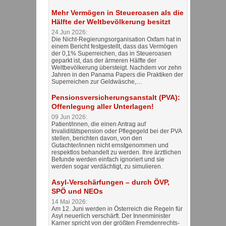
Mehr Vermögen in Steueroasen als die
Hälfte der Weltbevölkerung besitzt
24 Jun 2026:
Die Nicht-Regierungsorganisation Oxfam hat in
einem Bericht festgestellt, dass das Vermögen
der 0,1% Superreichen, das in Steueroasen
geparkt ist, das der ärmeren Hälfte der
Weltbevölkerung übersteigt. Nachdem vor zehn
Jahren in den Panama Papers die Praktiken der
Superreichen zur Geldwäsche,…
Pensionsversicherungsanstalt (PVA):
Offenlegung aller Unterlagen!
09 Jun 2026:
Patient/innen, die einen Antrag auf
Invaliditätspension oder Pflegegeld bei der PVA
stellen, berichten davon, von den
Gutachter/innen nicht ernstgenommen und
respektlos behandelt zu werden. Ihre ärztlichen
Befunde werden einfach ignoriert und sie
werden sogar verdächtigt, zu simulieren.
Asyl-Verschärfungen – durch ÖVP,
SPÖ und NEOs
14 Mai 2026:
Am 12. Juni werden in Österreich die Regeln für
Asyl neuerlich verschärft. Der Innenminister
Karner spricht von der größten Fremdenrechts-