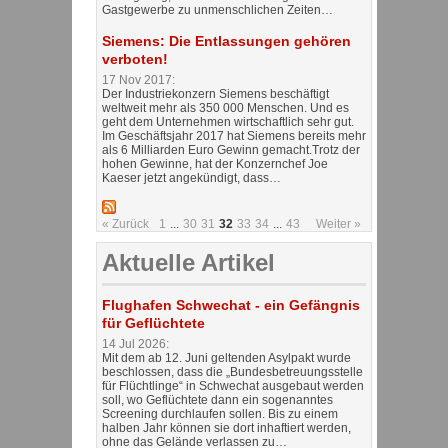
Gastgewerbe zu unmenschlichen Zeiten…
Siemens: Die Entlassungen gehören
verboten!
17 Nov 2017:
Der Industriekonzern Siemens beschäftigt
weltweit mehr als 350 000 Menschen. Und es
geht dem Unternehmen wirtschaftlich sehr gut.
Im Geschäftsjahr 2017 hat Siemens bereits mehr
als 6 Milliarden Euro Gewinn gemacht.Trotz der
hohen Gewinne, hat der Konzernchef Joe
Kaeser jetzt angekündigt, dass…
« Zurück
1
...
30
31
32
33
34
...
43
Weiter »
Aktuelle Artikel
Flughafen Schwechat - ein Gefängnis
für Geflüchtete
14 Jul 2026:
Mit dem ab 12. Juni geltenden Asylpakt wurde
beschlossen, dass die „Bundesbetreuungsstelle
für Flüchtlinge“ in Schwechat ausgebaut werden
soll, wo Geflüchtete dann ein sogenanntes
Screening durchlaufen sollen. Bis zu einem
halben Jahr können sie dort inhaftiert werden,
ohne das Gelände verlassen zu…