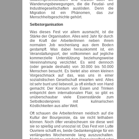
Wanderungsbewegungen, die die Feudal- und
Industriegesellschaften auslösten. Denn die
Migration ist ein Phänomen, das zur
Menschheitsgeschichte gehört.
Selbstorganisation
Was dieses Fest vor allem ausmacht, ist die
Stärke der Organisation. Alles wird Jahr für durch
die Kraft der Arbeiter/innen neben ihrem
normalen Job wochenlang aus dem Boden
gestampft. Was dabei herauskommt ist, ein
Veranstaltungsort, der vollkommen auf jegliche
kommerzielle Unterstützung beziehungsweise
Vereinnahmung verzichtet. Es wird dennoch
(oder gerade deshalb) von 30.000 bis 50.000
Menschen besucht. Es bietet also einen kleinen
Vorgeschmack auf das, was uns in einer
sozialistischen Gesellschaft erwarten wird. Alles
ist sehr bunt und liebevoll, ja oft einfach von Hand
gemacht. Der Konsum von Essen und Trinken
entspricht dem internationalen Flair, so gibt es
unüberschaubar viele Essensstände zum
Selbstkostenpreis mit kulinarischen
Köstlichkeiten aus aller Welt.
Oft schauen die Arbeiter/innen neidisch auf die
Kultur der Bourgeoisie, da sie nicht teilhaben
können. Noch öfter verabscheuen sie diese weil
sie so spießig und unsozial ist. Das Fest von Lutte
Ouvriere schafft es, beide Gedankengänge für ein
verlängertes Wochenende lang auszuschalten.