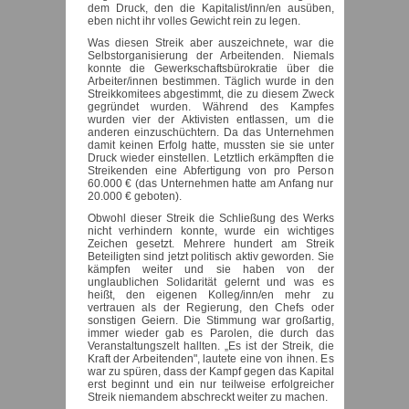
dem Druck, den die Kapitalist/inn/en ausüben,
eben nicht ihr volles Gewicht rein zu legen.
Was diesen Streik aber auszeichnete, war die
Selbstorganisierung der Arbeitenden. Niemals
konnte die Gewerkschaftsbürokratie über die
Arbeiter/innen bestimmen. Täglich wurde in den
Streikkomitees abgestimmt, die zu diesem Zweck
gegründet wurden. Während des Kampfes
wurden vier der Aktivisten entlassen, um die
anderen einzuschüchtern. Da das Unternehmen
damit keinen Erfolg hatte, mussten sie sie unter
Druck wieder einstellen. Letztlich erkämpften die
Streikenden eine Abfertigung von pro Person
60.000 € (das Unternehmen hatte am Anfang nur
20.000 € geboten).
Obwohl dieser Streik die Schließung des Werks
nicht verhindern konnte, wurde ein wichtiges
Zeichen gesetzt. Mehrere hundert am Streik
Beteiligten sind jetzt politisch aktiv geworden. Sie
kämpfen weiter und sie haben von der
unglaublichen Solidarität gelernt und was es
heißt, den eigenen Kolleg/inn/en mehr zu
vertrauen als der Regierung, den Chefs oder
sonstigen Geiern. Die Stimmung war großartig,
immer wieder gab es Parolen, die durch das
Veranstaltungszelt hallten. „Es ist der Streik, die
Kraft der Arbeitenden", lautete eine von ihnen. Es
war zu spüren, dass der Kampf gegen das Kapital
erst beginnt und ein nur teilweise erfolgreicher
Streik niemandem abschreckt weiter zu machen.