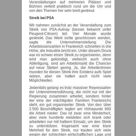
Veranstaltungen auf mehreren Plätzen und
Bühnen verteilt praktisch rund um die Uhr und
von den Themen her sehr breit gestreut.
Streik bei PSA
Wir nahmen zunächst an der Veranstaltung zum
Streik von PSA-Aulnay (besser bekannt unter
Peugeot-Citroen) teil. Vier Monate wurde
gestreikt. Das Werk sollte geschlossen werden,
sagte die Unternehmensleitung. Die
Arbeitslosenzahlen in Frankreich schnellen in die
Höhe, die Industrie bricht ein. Unter diesem Druck
war es schwer einen Streik zu organisieren, denn
wird man gekündigt, vielleicht auch ohne
Abfertigung, sind am Arbeitsmarkt die Chancen
auf neue Stellen gering. Ja, die Arbeiter/innen
mussten für diesen Streik ihre Existenz aufs Spiel
setzen, aber sie hatten auch nicht viele
Möglichkeiten.
Jedenfalls gelang es trotz massiver Repressalien
der Unternehmensführung, die nicht nur mit der
Regierung zusammen arbeitet, sondern hinter
der eine der mächtigsten Familien Frankreichs
steht, ein gut organisierter Streik. Von den über
2.500 Beschäftigten legten am Höhepunkt 600
die Arbeit nieder. Das ist zwar eine Minderheit,
aber viele hunderte meldeten sich krank oder
arbeiteten nur mit halbem Einsatz, um den Streik
zu unterstützen. Insgesamt war eine klare
Mehrheit für den Streik, nur trauten sich viele
wegen der schlechten wirtschaftlichen Lage und