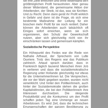
sie ihre Ziele erreichen und ohne Widerstand den
größtmöglichen Profit herausholen. Aber genau
dieser Widerstand, die gemeinsame Aktion der
Arbeitenden, der Streik, ist das, was sie fürchten.
Und zu Recht. Denn dann gerät ihr Profit wirklich
in Gefahr und dann ist die Frage, ob sich eine
bestimmte Maßnahme der Leitung für ein
bisschen mehr Profit für sie noch rentiert. Daher
können die Arbeitenden auch tatsächlich oft
Einiges sofort erreichen, wenn sie sich
organisieren, den Schutz der Gewerkschaft
nutzen, aber sich gleichzeitig nicht von ihr
einschränken lassen und gemeinsam kämpfen.
Sozialistische Perspektive
Ein Höhepunkt des Festes war die Rede von
Nathalie Arthaud, der Sprecherin von Lutte
Ouvriere. Trotz des Regens war das Publikum
zahlreich. Artaud sprach darüber, dass in
Frankreich täglich tausend Menschen ihren Job
in verlieren und dass die sozialdemokratische
Regierung unter Hollande gleichzeitig nur etwas
für die Unternehmer/innen tut. Die Versprechen,
die vor der Wahl gegeben wurden, wurden nicht
verwirklicht. Und hinter den Politker/inne/n, auch
hinter der Sozialdemokratie stehen die großen
Kapitalist/inn/en, die bei den Politiker/inne/n ihre
Interessen durchsetzen. Die steigende
Produktivität und die Konkurrenz um den Profit
schaffen jeden Tag eine Unmenge an neuen
Arbeitslosen. Es wird Zeit, dass die technischen
Errungenschaften der ganzen Bevölkerung zu