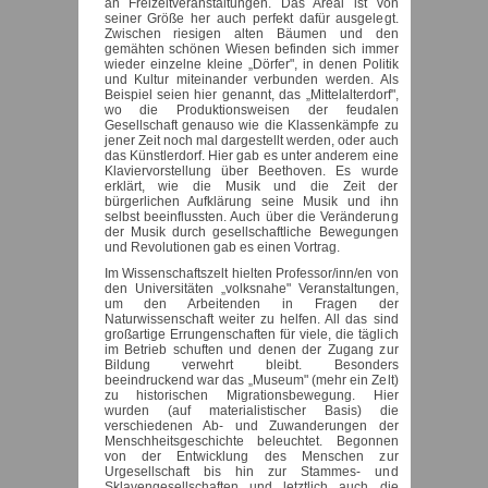
an Freizeitveranstaltungen. Das Areal ist von
seiner Größe her auch perfekt dafür ausgelegt.
Zwischen riesigen alten Bäumen und den
gemähten schönen Wiesen befinden sich immer
wieder einzelne kleine „Dörfer", in denen Politik
und Kultur miteinander verbunden werden. Als
Beispiel seien hier genannt, das „Mittelalterdorf",
wo die Produktionsweisen der feudalen
Gesellschaft genauso wie die Klassenkämpfe zu
jener Zeit noch mal dargestellt werden, oder auch
das Künstlerdorf. Hier gab es unter anderem eine
Klaviervorstellung über Beethoven. Es wurde
erklärt, wie die Musik und die Zeit der
bürgerlichen Aufklärung seine Musik und ihn
selbst beeinflussten. Auch über die Veränderung
der Musik durch gesellschaftliche Bewegungen
und Revolutionen gab es einen Vortrag.
Im Wissenschaftszelt hielten Professor/inn/en von
den Universitäten „volksnahe" Veranstaltungen,
um den Arbeitenden in Fragen der
Naturwissenschaft weiter zu helfen. All das sind
großartige Errungenschaften für viele, die täglich
im Betrieb schuften und denen der Zugang zur
Bildung verwehrt bleibt. Besonders
beeindruckend war das „Museum" (mehr ein Zelt)
zu historischen Migrationsbewegung. Hier
wurden (auf materialistischer Basis) die
verschiedenen Ab- und Zuwanderungen der
Menschheitsgeschichte beleuchtet. Begonnen
von der Entwicklung des Menschen zur
Urgesellschaft bis hin zur Stammes- und
Sklavengesellschaften und letztlich auch die