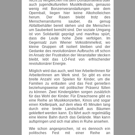
Nicht zu vergleichen mit dem Donauinselfest oder
auch jugendkulturellen Musikfestivals, genauso
wenig mit Bonzenveranstaltungen wie dem
Opernball, liegen hier keine Alkoholleichen
herum. Der Rasen bleibt trotz des
Menschenansturms sauber, da genug
Abfallbehälter bereit stehen und die Menschen
um Sauberkeit bemüht sind. Der soziale Umgang
ist von Solidarität geprägt und man/frau spürt,
dass die Leute hohe Ziele verfolgen. Im
Gegensatz zum Wiener Volksstimmefest, wo
kleine Gruppen oft isoliert bleiben und der
Gedanke des revolutionären Aufbruchs oft schon
im Ansatz der Frustration der Veranstalter stecken
bleibt, lebt das LO-Fest von erfrischender
revolutionärer Energie.
Möglich wird das auch, weil hier Arbeiter/innen für
Arbeiter/innen am Werk sind. So gibt es eine
breite Anzahl von Spielen für Kinder, um die
Familien zu entlasten und das Fest genießen
beziehungsweise mit politischer Präsenz füllen
zu können. Zwei Kindergärten sorgen zusätzlich
für das Wohl der Kinder. Für Erwachsene gibt es
eine Reihe an Musikkonzerten, Kinos und sogar
einen Kletterpark, auf dem etwa 45 Minuten lang
durch eine breite Landschaft aus Bäumen
geklettert werden kann. Es fährt auch regelmäßig
eine kleine Bahn durch das Gelände. Man kann
aufspringen und sich mal alles in Ruhe ansehen.
Wie schon angesprochen, ist es dennoch ein
politisches Fest mit einer Reihe an