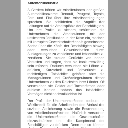
Automobilindustrie
Außerdem hörten wir Arbeiter/innen der großen
Automobilkonzerne Renault, Peugeot, Toyota,
Ford und Fiat über ihre Arbeitsbedingungen
sprechen. Sie schilderten die Angriffe der
Leitungen auf die Arbeitsplätze der Beschäftigten.
Um ihre Profite zu sichern, schüchtern die
Unternehmen die Arbeiter/innen mit der
unsicheren Jobsituation in der Krise ein, machen
mit korrupten Gewerkschafter/inne/n gemeinsame
Sache über die Köpfe der Beschäftigten hinweg
oder versuchen Gewerkschaften durch
Auslagerungen zu verkleinern und letztendlich zu
zerstören. Sie streuen Gerüchte von hohen
Verlusten und sagen, dass sie konkurrenzfähig
sein müssen. Dadurch versuchen sie Löhne zu
drücken, Kurzarbeit und Jobverluste zu
rechtfertigen. Tatsächlich gehören aber die
Manager/innen und Großanleger/innen dieser
Unternehmen zu den Reichsten ihrer Länder. Oft
verschieben sie Gelder auf Tochterfirmen oder
dubiose Konten, sodass das tatsächliche
Vermögen nicht nachvollziehbar ist.
Der Profit der Unternehmer/innen bedeutet in
Wirklichkeit für die Arbeitenden den Verlust der
sozialen Absicherung sowie die Beschneidung
von Arbeiter/innen/rechten. Natürlich versuchen
die Unternehmer/innen die Gewerkschaften
einzuschränken und die Kampfmoral der
Beschäftigten zu drücken. Denn nur so können