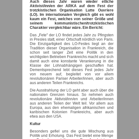
Auch dieses Jahr waren wieder etliche
Aktivist/inn/en der ARKA auf dem Fest der
trotzkistischen Organisation Lutte Ouvriere
(LO). Im internationalen Vergleich gibt es wohl
kaum ein Fest, welches von seiner Größe und
seinem kommunistischen/trotzkistischen
Charakter vergleichbar wäre. Ein Bericht:
Das „Fete" der LO findet jedes Jahr zu Pfingsten
in Presles statt, einer Ortschaft nördlich von Paris.
Die Einzigartigkeit des LO-Festes liegt an der
Tradition dieser Organisation in Frankreich, die
schon seit langer Zeit eine Politik in den
wichtigsten Betrieben Frankreichs macht und sich
damit auch eine konstante Verankerung in die
Klasse der Lohnabhängigen geschaffen hat.
Dementsprechend lebt dieses Fest jedes Jahr
von neuem auf, begleitet von vor allem
revolutionären Pariser Arbeiter/innen, aber auch
aus anderen Teilen Frankreichs.
Die Ausstrahlung der LO geht aber auch über die
nationalen Grenzen hinaus. So nehmen auch
revolutionäre Aktivist/inn/en und Arbeiter/innen
aus anderen Teilen der Welt teil. Vor allem aus
Europa, aus den ehemaligen afrikanischen und
karibischen Kolonien Frankreichs, aber auch
etwa aus den USA.
Kultur
Besonders gefiel uns die gute Mischung aus
Politik und Erholung. Das Fest bietet eine Menge