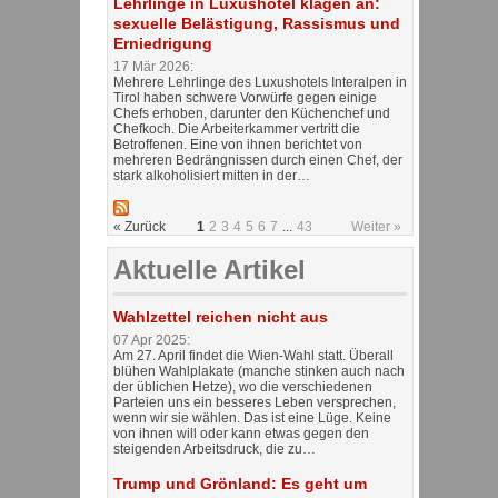
Lehrlinge in Luxushotel klagen an:
sexuelle Belästigung, Rassismus und
Erniedrigung
17 Mär 2026:
Mehrere Lehrlinge des Luxushotels Interalpen in
Tirol haben schwere Vorwürfe gegen einige
Chefs erhoben, darunter den Küchenchef und
Chefkoch. Die Arbeiterkammer vertritt die
Betroffenen. Eine von ihnen berichtet von
mehreren Bedrängnissen durch einen Chef, der
stark alkoholisiert mitten in der…
« Zurück
1
2
3
4
5
6
7
...
43
Weiter »
Aktuelle Artikel
Wahlzettel reichen nicht aus
07 Apr 2025:
Am 27. April findet die Wien-Wahl statt. Überall
blühen Wahlplakate (manche stinken auch nach
der üblichen Hetze), wo die verschiedenen
Parteien uns ein besseres Leben versprechen,
wenn wir sie wählen. Das ist eine Lüge. Keine
von ihnen will oder kann etwas gegen den
steigenden Arbeitsdruck, die zu…
Trump und Grönland: Es geht um