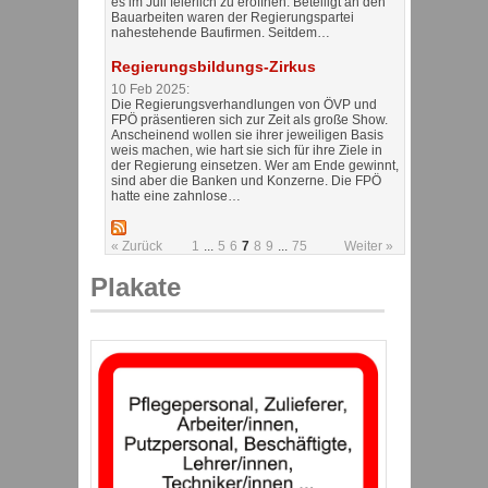
es im Juli feierlich zu eröffnen. Beteiligt an den
Bauarbeiten waren der Regierungspartei
nahestehende Baufirmen. Seitdem…
Regierungsbildungs-Zirkus
10 Feb 2025:
Die Regierungsverhandlungen von ÖVP und
FPÖ präsentieren sich zur Zeit als große Show.
Anscheinend wollen sie ihrer jeweiligen Basis
weis machen, wie hart sie sich für ihre Ziele in
der Regierung einsetzen. Wer am Ende gewinnt,
sind aber die Banken und Konzerne. Die FPÖ
hatte eine zahnlose…
« Zurück
1
...
5
6
7
8
9
...
75
Weiter »
Plakate