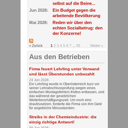
selbst auf die Beine...
Jun 2026:
Ein Budget gegen die
arbeitende Bevölkerung
Mai 2026:
Reden wir über den
echten Sozialbetrug: den
der Konzerne!
« Zurück
1
2
3
4
5
6
7
...
55
Weiter »
Aus den Betrieben
Firma feuert Lehrling unter Vorwand
und lässt Überstunden unbezahlt
24 Jun 2026:
Ein Lehrling wurde in Oberösterreich kurz vor
seiner Lehrabschlussprüfung wegen eines
einfachen Montagefehlers fristlos entlassen, und
das während der gesetzlichen
Weiterbeschäftigungszeit. Um noch eins
draufzusetzen, forderte die Firma von ihm Geld
für angebliche Minusstunden.
Streiks in der Chemieindustrie: die
einzig richtige Antwort!
09 Jun 2026: