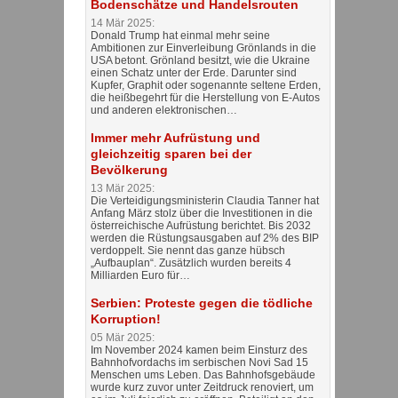
Bodenschätze und Handelsrouten
14 Mär 2025:
Donald Trump hat einmal mehr seine
Ambitionen zur Einverleibung Grönlands in die
USA betont. Grönland besitzt, wie die Ukraine
einen Schatz unter der Erde. Darunter sind
Kupfer, Graphit oder sogenannte seltene Erden,
die heißbegehrt für die Herstellung von E-Autos
und anderen elektronischen…
Immer mehr Aufrüstung und
gleichzeitig sparen bei der
Bevölkerung
13 Mär 2025:
Die Verteidigungsministerin Claudia Tanner hat
Anfang März stolz über die Investitionen in die
österreichische Aufrüstung berichtet. Bis 2032
werden die Rüstungsausgaben auf 2% des BIP
verdoppelt. Sie nennt das ganze hübsch
„Aufbauplan“. Zusätzlich wurden bereits 4
Milliarden Euro für…
Serbien: Proteste gegen die tödliche
Korruption!
05 Mär 2025:
Im November 2024 kamen beim Einsturz des
Bahnhofvordachs im serbischen Novi Sad 15
Menschen ums Leben. Das Bahnhofsgebäude
wurde kurz zuvor unter Zeitdruck renoviert, um