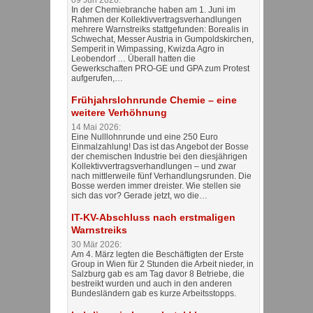
In der Chemiebranche haben am 1. Juni im
Rahmen der Kollektivvertragsverhandlungen
mehrere Warnstreiks stattgefunden: Borealis in
Schwechat, Messer Austria in Gumpoldskirchen,
Semperit in Wimpassing, Kwizda Agro in
Leobendorf … Überall hatten die
Gewerkschaften PRO-GE und GPA zum Protest
aufgerufen,…
Frühjahrslohnrunde Chemie – eine
weitere Verhöhnung
14 Mai 2026:
Eine Nulllohnrunde und eine 250 Euro
Einmalzahlung! Das ist das Angebot der Bosse
der chemischen Industrie bei den diesjährigen
Kollektivvertragsverhandlungen – und zwar
nach mittlerweile fünf Verhandlungsrunden. Die
Bosse werden immer dreister. Wie stellen sie
sich das vor? Gerade jetzt, wo die…
IT-KV-Abschluss nach erstmaligen
Warnstreiks
30 Mär 2026:
Am 4. März legten die Beschäftigten der Erste
Group in Wien für 2 Stunden die Arbeit nieder, in
Salzburg gab es am Tag davor 8 Betriebe, die
bestreikt wurden und auch in den anderen
Bundesländern gab es kurze Arbeitsstopps.